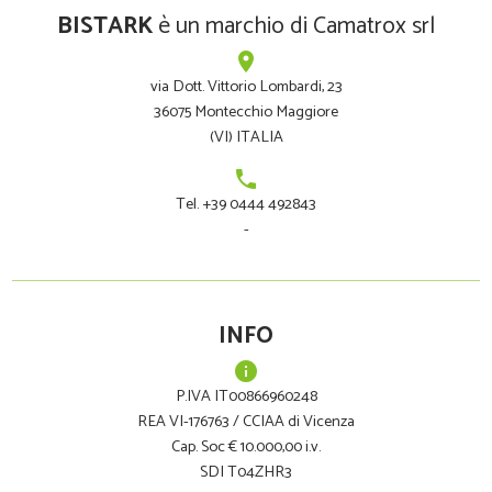
BISTARK
è un marchio di Camatrox srl
place
via Dott. Vittorio Lombardi, 23
36075 Montecchio Maggiore
(VI) ITALIA
phone
Tel. +39 0444 492843
-
INFO
info
P.IVA IT00866960248
REA VI-176763 / CCIAA di Vicenza
Cap. Soc € 10.000,00 i.v.
SDI T04ZHR3