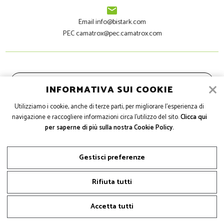
email
Email info@bistark.com
PEC camatrox@pec.camatrox.com
SPESE DI SPEDIZIONE
INFORMATIVA SUI COOKIE
Utilizziamo i cookie, anche di terze parti, per migliorare l'esperienza di
PRIVACY
navigazione e raccogliere informazioni circa l'utilizzo del sito.
Clicca qui
per saperne di più sulla nostra Cookie Policy.
INFORMATIVA SUI COOKIE
Gestisci preferenze
GESTISCI COOKIE
Rifiuta tutti
Accetta tutti